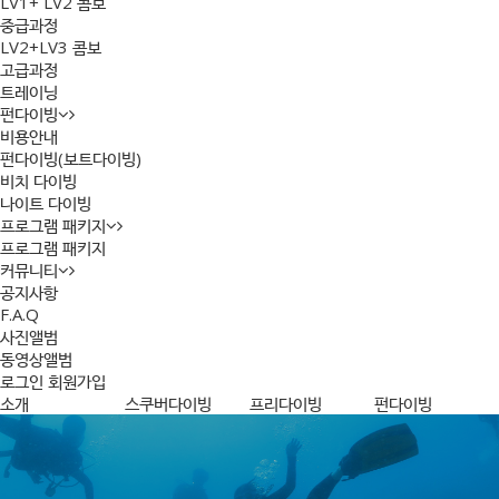
LV1+ LV2 콤보
중급과정
LV2+LV3 콤보
고급과정
트레이닝
펀다이빙
비용안내
펀다이빙(보트다이빙)
비치 다이빙
나이트 다이빙
프로그램 패키지
프로그램 패키지
커뮤니티
공지사항
F.A.Q
사진앨범
동영상앨범
로그인
회원가입
소개
스쿠버다이빙
프리다이빙
펀다이빙