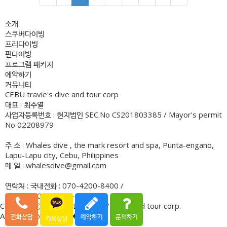
소개
스쿠버다이빙
프리다이빙
펀다이빙
프로그램 패키지
예약하기
커뮤니티
CEBU travie's dive and tour corp
대표 : 최수열
사업자등록번호 : 현지법인 SEC.No CS201803385 / Mayor's permit
No 02208979
주 소 : Whales dive , the mark resort and spa, Punta-engano,
Lapu-Lapu city, Cebu, Philippines
메 일 : whalesdive@gmail.com
연락처 : 국내전화 : 070-4200-8400 /
해외전화 : 091-7770-1882
Copyrightⓒ.2018. CEBU Travie's dive and tour corp.
All Rights Reserved.
전화상담
예약하기
문의하기
카톡상담