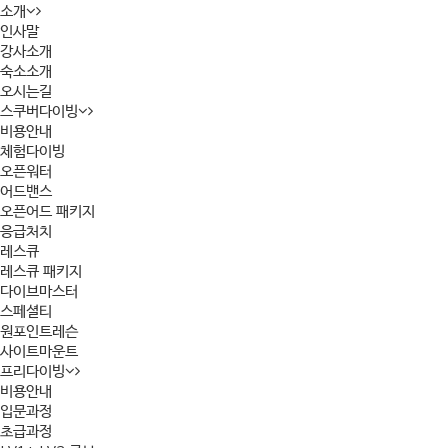
소개
인사말
강사소개
숙소소개
오시는길
스쿠버다이빙
비용안내
체험다이빙
오픈워터
어드밴스
오픈어드 패키지
응급처치
레스큐
레스큐 패키지
다이브마스터
스페셜티
원포인트레슨
사이트마운트
프리다이빙
비용안내
입문과정
초급과정