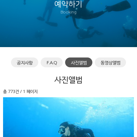
예약하기
Booking
공지사항
F.A.Q
사진앨범
동영상앨범
사진앨범
총 773건
/ 1 페이지