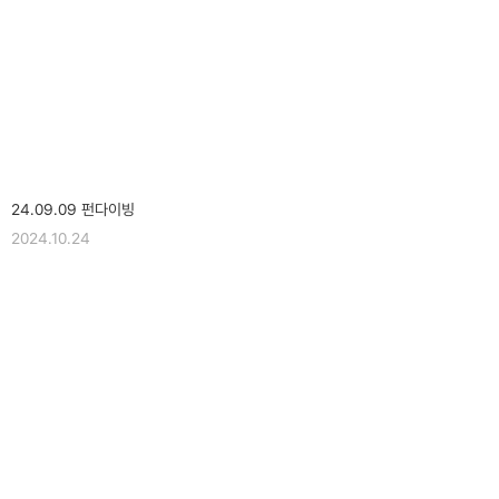
24.09.09 펀다이빙
2024.10.24