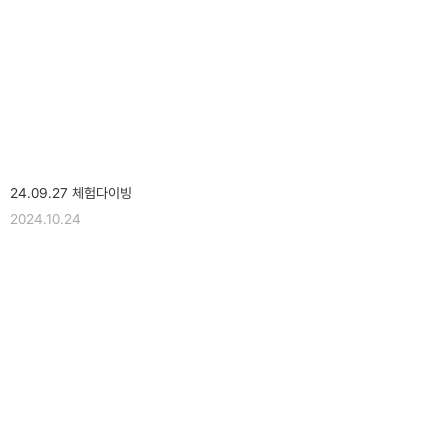
24.09.27 체험다이빙
2024.10.24