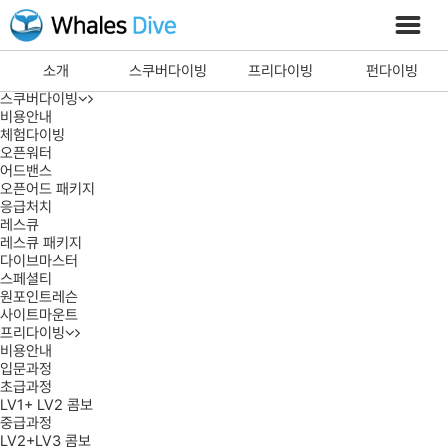
소개
인사말
강사소개
숙소소개
소개
스쿠버다이빙
프리다이빙
펀다이빙
오시는길
스쿠버다이빙
비용안내
체험다이빙
오픈워터
어드밴스
오픈어드 패키지
응급처치
레스큐
레스큐 패키지
다이브마스터
스페셜티
원포인트레슨
사이트마운트
프리다이빙
비용안내
입문과정
초급과정
LV1+ LV2 콤보
중급과정
LV2+LV3 콤보