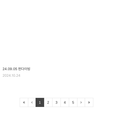
24.09.05 펀다이빙
2024.10.24
1
2
3
4
5