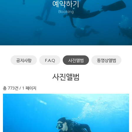
예약하기
Booking
공지사항
F.A.Q
사진앨범
동영상앨범
사진앨범
총 773건
/ 1 페이지