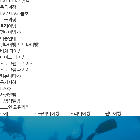
LV1+ LV2 콤보
중급과정
LV2+LV3 콤보
고급과정
트레이닝
펀다이빙
비용안내
펀다이빙(보트다이빙)
비치 다이빙
나이트 다이빙
프로그램 패키지
프로그램 패키지
커뮤니티
공지사항
F.A.Q
사진앨범
동영상앨범
로그인
회원가입
소개
스쿠버다이빙
프리다이빙
펀다이빙