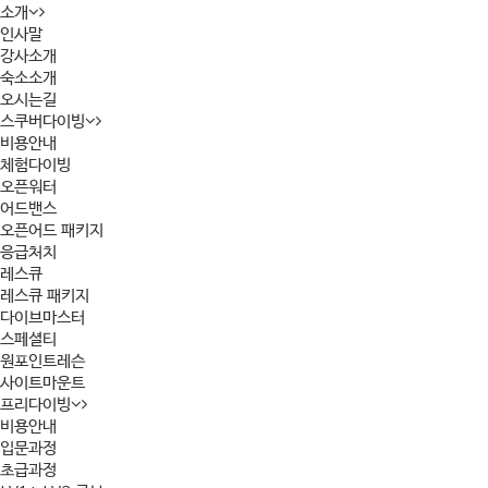
소개
인사말
강사소개
숙소소개
오시는길
스쿠버다이빙
비용안내
체험다이빙
오픈워터
어드밴스
오픈어드 패키지
응급처치
레스큐
레스큐 패키지
다이브마스터
스페셜티
원포인트레슨
사이트마운트
프리다이빙
비용안내
입문과정
초급과정