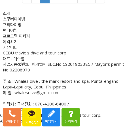
소개
스쿠버다이빙
프리다이빙
펀다이빙
프로그램 패키지
예약하기
커뮤니티
CEBU travie's dive and tour corp
대표 : 최수열
사업자등록번호 : 현지법인 SEC.No CS201803385 / Mayor's permit
No 02208979
주 소 : Whales dive , the mark resort and spa, Punta-engano,
Lapu-Lapu city, Cebu, Philippines
메 일 : whalesdive@gmail.com
연락처 : 국내전화 : 070-4200-8400 /
해외전화 : 091-7770-1882
Copyrightⓒ.2018. CEBU Travie's dive and tour corp.
All Rights Reserved.
전화상담
예약하기
문의하기
카톡상담