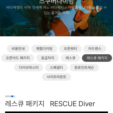
스쿠버다이빙
바다여행의 시작! 전세계 어느 바다에서나 자유롭게 다이빙을 즐길 수
있는 즐거운 시작!
비용안내
체험다이빙
오픈워터
어드밴스
오픈어드 패키지
응급처치
레스큐
레스큐 패키지
다이브마스터
스페셜티
원포인트레슨
사이트마운트
레스큐 패키지
RESCUE Diver