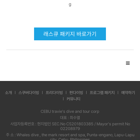
래스큐 패키지 바로가기
소개
스쿠버다이빙
프리다이빙
펀다이빙
프로그램 패키지
예약하기
커뮤니티
CEBU travie's dive and tour corp
대표 : 최수열
사업자등록번호 : 현지법인 SEC.No CS201803385 / Mayor's permit No
02208979
주 소 : Whales dive , the mark resort and spa, Punta-engano, Lapu-Lapu
city, Cebu, Philippines