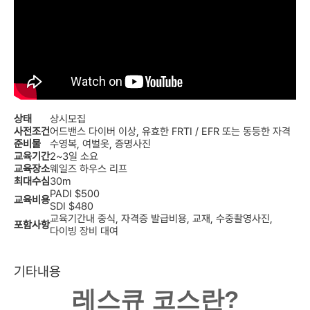
상태
상시모집
사전조건
어드밴스 다이버 이상, 유효한 FRTI / EFR 또는 동등한 자격
준비물
수영복, 여벌옷, 증명사진
교육기간
2~3일 소요
교육장소
웨일즈 하우스 리프
최대수심
30m
PADI $500
교육비용
SDI $480
교육기간내 중식, 자격증 발급비용, 교재, 수중촬영사진,
포함사항
다이빙 장비 대여
기타내용
레스큐 코스란?