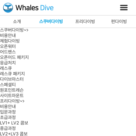
소개
인사말
강사소개
숙소소개
소개
스쿠버다이빙
프리다이빙
펀다이빙
오시는길
스쿠버다이빙
비용안내
체험다이빙
오픈워터
어드밴스
오픈어드 패키지
응급처치
레스큐
레스큐 패키지
다이브마스터
스페셜티
원포인트레슨
사이트마운트
프리다이빙
비용안내
입문과정
초급과정
LV1+ LV2 콤보
중급과정
LV2+LV3 콤보