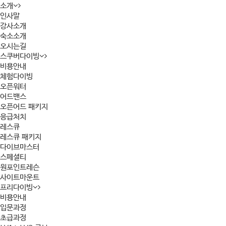
소개
인사말
강사소개
숙소소개
오시는길
스쿠버다이빙
비용안내
체험다이빙
오픈워터
어드밴스
오픈어드 패키지
응급처치
레스큐
레스큐 패키지
다이브마스터
스페셜티
원포인트레슨
사이트마운트
프리다이빙
비용안내
입문과정
초급과정