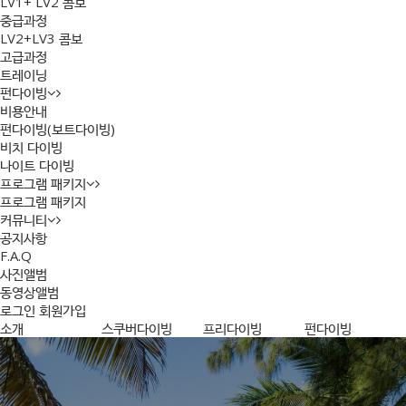
LV1+ LV2 콤보
중급과정
LV2+LV3 콤보
고급과정
트레이닝
펀다이빙
비용안내
펀다이빙(보트다이빙)
비치 다이빙
나이트 다이빙
프로그램 패키지
프로그램 패키지
커뮤니티
공지사항
F.A.Q
사진앨범
동영상앨범
로그인
회원가입
소개
스쿠버다이빙
프리다이빙
펀다이빙