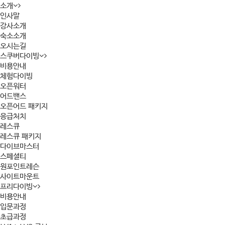
소개
인사말
강사소개
숙소소개
오시는길
스쿠버다이빙
비용안내
체험다이빙
오픈워터
어드밴스
오픈어드 패키지
응급처치
레스큐
레스큐 패키지
다이브마스터
스페셜티
원포인트레슨
사이트마운트
프리다이빙
비용안내
입문과정
초급과정