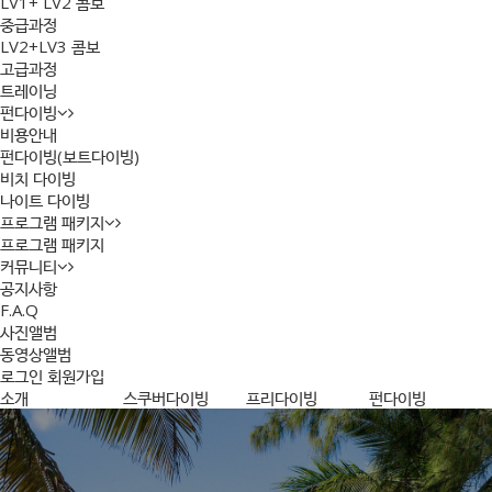
LV1+ LV2 콤보
중급과정
LV2+LV3 콤보
고급과정
트레이닝
펀다이빙
비용안내
펀다이빙(보트다이빙)
비치 다이빙
나이트 다이빙
프로그램 패키지
프로그램 패키지
커뮤니티
공지사항
F.A.Q
사진앨범
동영상앨범
로그인
회원가입
소개
스쿠버다이빙
프리다이빙
펀다이빙