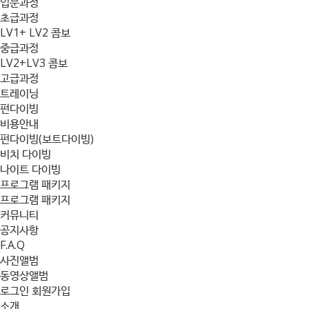
입문과정
초급과정
LV1+ LV2 콤보
중급과정
LV2+LV3 콤보
고급과정
트레이닝
펀다이빙
비용안내
펀다이빙(보트다이빙)
비치 다이빙
나이트 다이빙
프로그램 패키지
프로그램 패키지
커뮤니티
공지사항
F.A.Q
사진앨범
동영상앨범
로그인
회원가입
소개