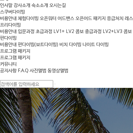
인사말
강사소개
숙소소개
오시는길
스쿠버다이빙
비용안내
체험다이빙
오픈워터
어드밴스
오픈어드 패키지
응급처치
레
프리다이빙
비용안내
입문과정
초급과정
LV1+ LV2 콤보
중급과정
LV2+LV3 콤보
펀다이빙
비용안내
펀다이빙(보트다이빙)
비치 다이빙
나이트 다이빙
프로그램 패키지
프로그램 패키지
커뮤니티
공지사항
F.A.Q
사진앨범
동영상앨범