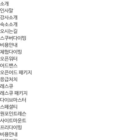
소개
인사말
강사소개
숙소소개
오시는길
스쿠버다이빙
비용안내
체험다이빙
오픈워터
어드밴스
오픈어드 패키지
응급처치
레스큐
레스큐 패키지
다이브마스터
스페셜티
원포인트레슨
사이트마운트
프리다이빙
비용안내