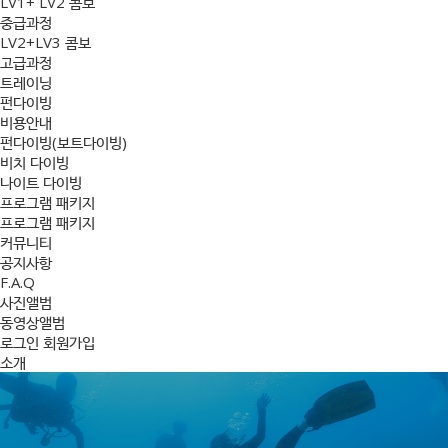
LV1+ LV2 콤보
중급과정
LV2+LV3 콤보
고급과정
트레이닝
펀다이빙
비용안내
펀다이빙(보트다이빙)
비치 다이빙
나이트 다이빙
프로그램 패키지
프로그램 패키지
커뮤니티
공지사항
F.A.Q
사진앨범
동영상앨범
로그인
회원가입
소개