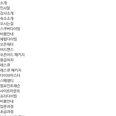
소개
인사말
강사소개
숙소소개
오시는길
스쿠버다이빙
비용안내
체험다이빙
오픈워터
어드밴스
오픈어드 패키지
응급처치
레스큐
레스큐 패키지
다이브마스터
스페셜티
원포인트레슨
사이트마운트
프리다이빙
비용안내
입문과정
초급과정