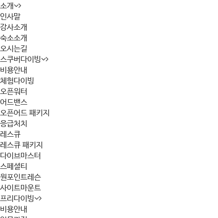
소개
인사말
강사소개
숙소소개
오시는길
스쿠버다이빙
비용안내
체험다이빙
오픈워터
어드밴스
오픈어드 패키지
응급처치
레스큐
레스큐 패키지
다이브마스터
스페셜티
원포인트레슨
사이트마운트
프리다이빙
비용안내