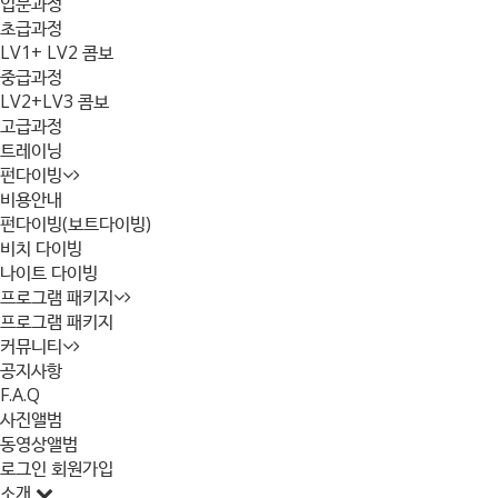
입문과정
초급과정
LV1+ LV2 콤보
중급과정
LV2+LV3 콤보
고급과정
트레이닝
펀다이빙
비용안내
펀다이빙(보트다이빙)
비치 다이빙
나이트 다이빙
프로그램 패키지
프로그램 패키지
커뮤니티
공지사항
F.A.Q
사진앨범
동영상앨범
로그인
회원가입
소개