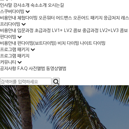
인사말
강사소개
숙소소개
오시는길
스쿠버다이빙
비용안내
체험다이빙
오픈워터
어드밴스
오픈어드 패키지
응급처치
레
프리다이빙
비용안내
입문과정
초급과정
LV1+ LV2 콤보
중급과정
LV2+LV3 콤보
펀다이빙
비용안내
펀다이빙(보트다이빙)
비치 다이빙
나이트 다이빙
프로그램 패키지
프로그램 패키지
커뮤니티
공지사항
F.A.Q
사진앨범
동영상앨범