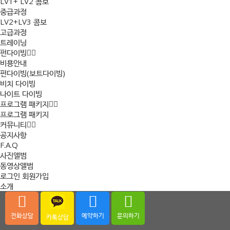
LV1+ LV2 콤보
중급과정
LV2+LV3 콤보
고급과정
트레이닝
펀다이빙
비용안내
펀다이빙(보트다이빙)
비치 다이빙
나이트 다이빙
프로그램 패키지
프로그램 패키지
커뮤니티
공지사항
F.A.Q
사진앨범
동영상앨범
로그인
회원가입
소개
전화상담
예약하기
문의하기
카톡상담