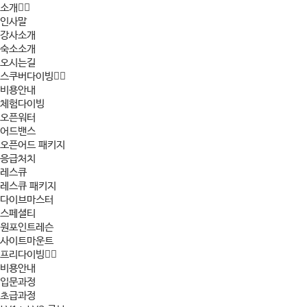
소개
인사말
강사소개
숙소소개
오시는길
스쿠버다이빙
비용안내
체험다이빙
오픈워터
어드밴스
오픈어드 패키지
응급처치
레스큐
레스큐 패키지
다이브마스터
스페셜티
원포인트레슨
사이트마운트
프리다이빙
비용안내
입문과정
초급과정