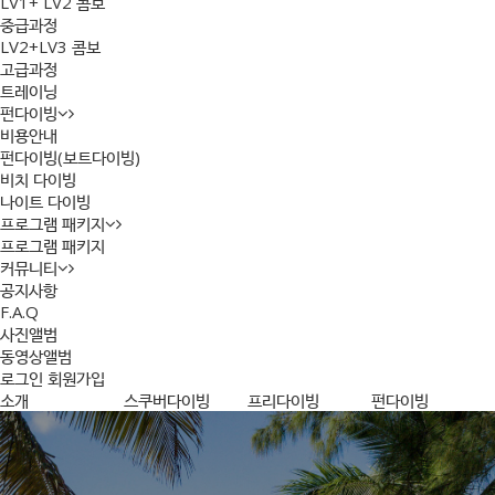
LV1+ LV2 콤보
중급과정
LV2+LV3 콤보
고급과정
트레이닝
펀다이빙
비용안내
펀다이빙(보트다이빙)
비치 다이빙
나이트 다이빙
프로그램 패키지
프로그램 패키지
커뮤니티
공지사항
F.A.Q
사진앨범
동영상앨범
로그인
회원가입
소개
스쿠버다이빙
프리다이빙
펀다이빙