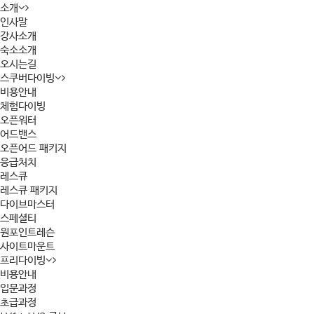
소개
인사말
강사소개
숙소소개
오시는길
스쿠버다이빙
비용안내
체험다이빙
오픈워터
어드밴스
오픈어드 패키지
응급처치
레스큐
레스큐 패키지
다이브마스터
스페셜티
원포인트레슨
사이트마운트
프리다이빙
비용안내
입문과정
초급과정